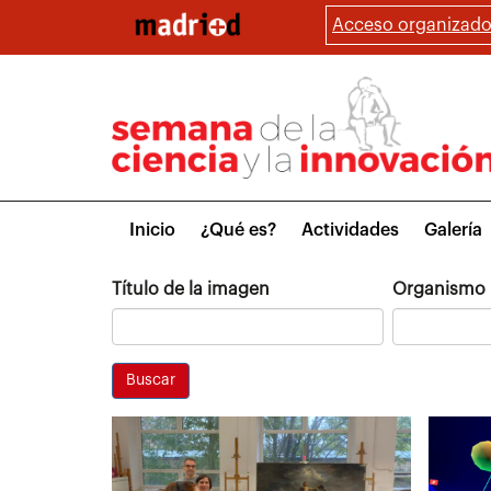
Pasar
Acceso organizado
al
contenido
principal
Main
Inicio
¿Qué es?
Actividades
Galería
menu
Título de la imagen
Organismo