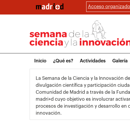
Pasar
Acceso organizado
al
contenido
principal
Main
Inicio
¿Qué es?
Actividades
Galería
menu
La Semana de la Ciencia y la Innovación d
divulgación científica y participación ciu
Comunidad de Madrid a través de la Funda
madri+d cuyo objetivo es involucrar activa
procesos de investigación y desarrollo en c
innovación.